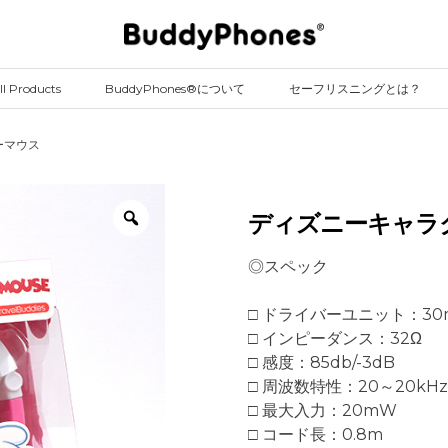
ll Products
BuddyPhones®について
セーフリスニングとは？
ーマウス
ディズニーキャラ
◎スペック
□ ドライバーユニット：30
□ インピーダンス：32Ω
□ 感度：85db/-3dB
□ 周波数特性：20～20kHz
□ 最大入力：20mW
□ コード長：0.8m