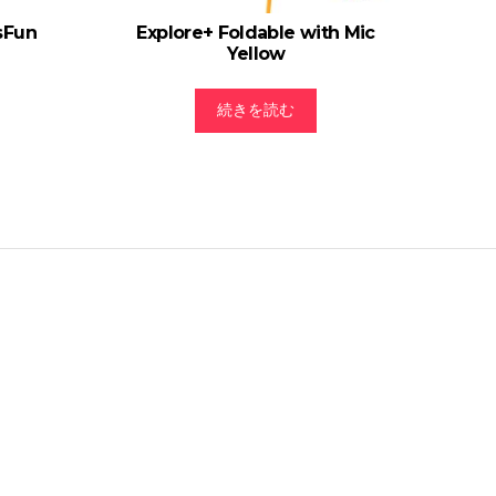
sFun
Explore+ Foldable with Mic
Yellow
続きを読む